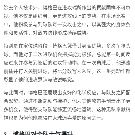
除去个人技术外，博格巴在进攻端所作出的贡献同样不可忽
视。他不仅是组织者，更是进攻线上的威胁。在本场比赛
中，他积极参与到球队每一次攻击之中，以其强大的身体条
件和灵活性，对敌方防线形成持续威胁。
特别是在定位球阶段，博格巴凭借其身高优势，多次争抢头
球。而他对于二次进攻机会把握能力极强，总能第一时间反
应过来并参与到随后的进攻行动中。在一次角球后，他迅速
前插并打入关键进球，将比分改写为领先。这一系列动作都
彰显了他的进攻意识与敏锐嗅觉。
与此同时，博格巴还展现出良好的化学反应，与队友之间配
合默契。通过不断跑动与掩护，他为其他攻击手创造出了更
多机会，使得整支球队能够更流畅地运转。这种无私奉献精
神也是为何他能赢得广大球迷喜爱的原因之一。
3、博格巴对全队士气提升