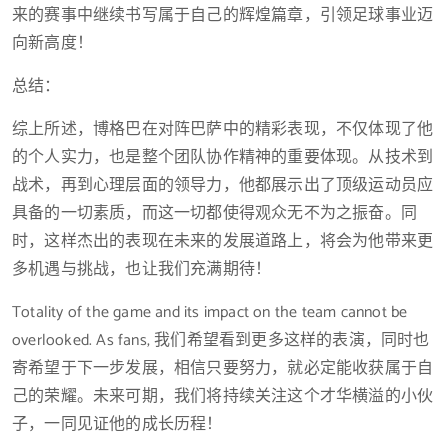
来的赛事中继续书写属于自己的辉煌篇章，引领足球事业迈
向新高度！
总结：
综上所述，博格巴在对阵巴萨中的精彩表现，不仅体现了他
的个人实力，也是整个团队协作精神的重要体现。从技术到
战术，再到心理层面的领导力，他都展示出了顶级运动员应
具备的一切素质，而这一切都使得观众无不为之振奋。同
时，这样杰出的表现在未来的发展道路上，将会为他带来更
多机遇与挑战，也让我们充满期待！
Totality of the game and its impact on the team cannot be
overlooked. As fans, 我们希望看到更多这样的表演，同时也
寄希望于下一步发展，相信只要努力，就必定能收获属于自
己的荣耀。未来可期，我们将持续关注这个才华横溢的小伙
子，一同见证他的成长历程！