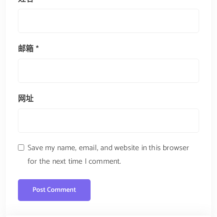
邮箱
*
网址
Save my name, email, and website in this browser
for the next time I comment.