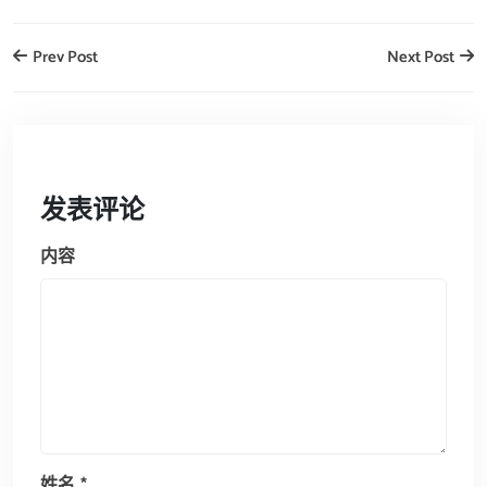
Prev Post
Next Post
发表评论
内容
姓名
*